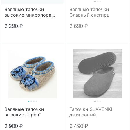
Валяные тапочки
Валяные тапочки
высокие микропора
Славный снегирь
"Подсолнух"
2 290
₽
2 690
₽
Валяные тапочки
Тапочки SLAVENKI
высокие "Орёл"
джинсовый
2 900
₽
6 490
₽