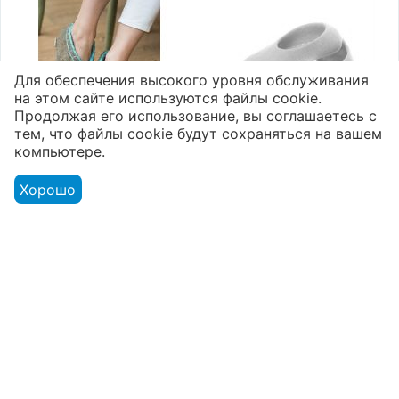
Для обеспечения высокого уровня обслуживания
на этом сайте используются файлы cookie.
Продолжая его использование, вы соглашаетесь с
тем, что файлы cookie будут сохраняться на вашем
компьютере.
Валяные тапочки
Валяные тапочки
Хорошо
высокие микропора
женские серые с
"Василиса"
фиолетовой подошвой
3 100
₽
2 090
₽