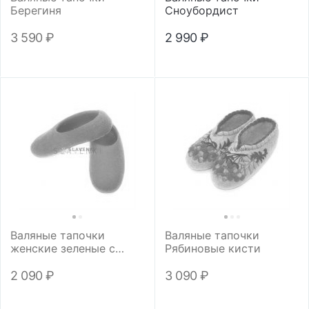
Берегиня
Сноубордист
3 590
₽
2 990
₽
Валяные тапочки
Валяные тапочки
женские зеленые с
Рябиновые кисти
синей подошвой
2 090
₽
3 090
₽