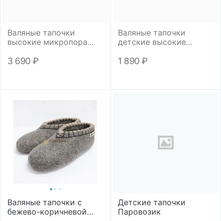
Валяные тапочки
Валяные тапочки
высокие микропора
детские высокие
"Любимый дед"
микропора "Мишка-
панда"
3 690
₽
1 890
₽
Валяные тапочки с
Детские тапочки
бежево-коричневой
Паровозик