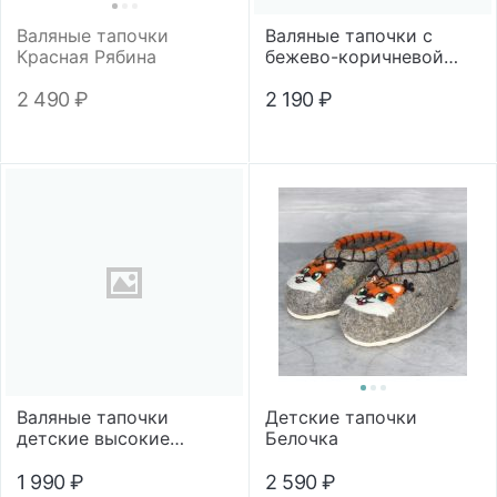
Валяные тапочки
Валяные тапочки с
Красная Рябина
бежево-коричневой
обшивкой
2 490
₽
2 190
₽
Валяные тапочки
Детские тапочки
детские высокие
Белочка
микропора
"Медвежонок"
1 990
₽
2 590
₽