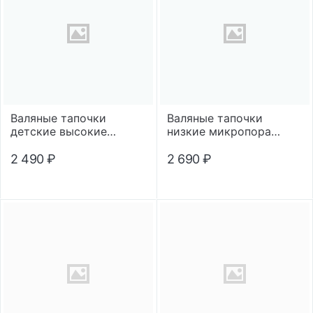
Валяные тапочки
Валяные тапочки
детские высокие
низкие микропора
микропора
"Помпон"
"Медвежонок"
2 490
₽
2 690
₽