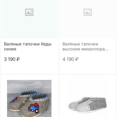
Валяные тапочки Кеды
Валяные тапочки
синие
высокие микропора
"Любимый папа"
3 190
₽
4 190
₽