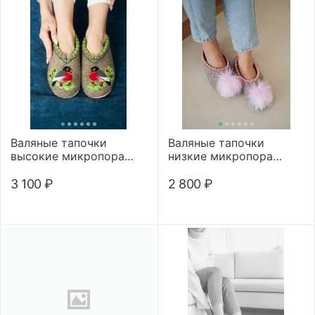
Валяные тапочки
Валяные тапочки
высокие микропора
низкие микропора
"Летний снегирь"
"Помпон"
3 100
₽
2 800
₽