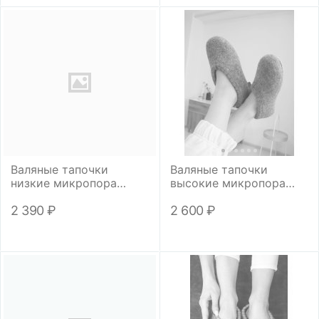
Валяные тапочки
Валяные тапочки
низкие микропора
высокие микропора
"Спелые ягоды"
"Цветной кант"
2 390
₽
2 600
₽