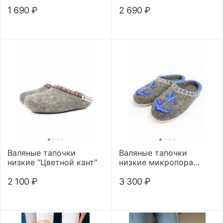
обшивкой
1 690
₽
2 690
₽
Валяные тапочки
Валяные тапочки
низкие "Цветной кант"
низкие микропора
"Морские"
2 100
₽
3 300
₽