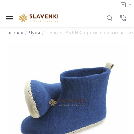
Главная
/
Чуни
/
Чуни SLAVENKI прямые синие на з