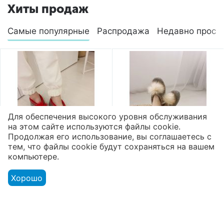
Хиты продаж
Самые популярные
Распродажа
Недавно просм
Для обеспечения высокого уровня обслуживания
на этом сайте используются файлы cookie.
Продолжая его использование, вы соглашаетесь с
тем, что файлы cookie будут сохраняться на вашем
компьютере.
Валяные тапочки
Валяные тапочки
высокие микропора
высокие микропора
Хорошо
"Помпон"
"Помпон"
2 800
₽
2 800
₽