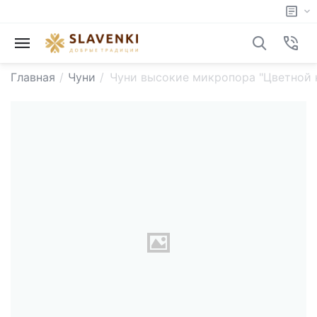
Главная
/
Чуни
/
Чуни высокие микропора "Цветной 