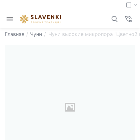
Главная
/
Чуни
/
Чуни высокие микропора "Цветной 