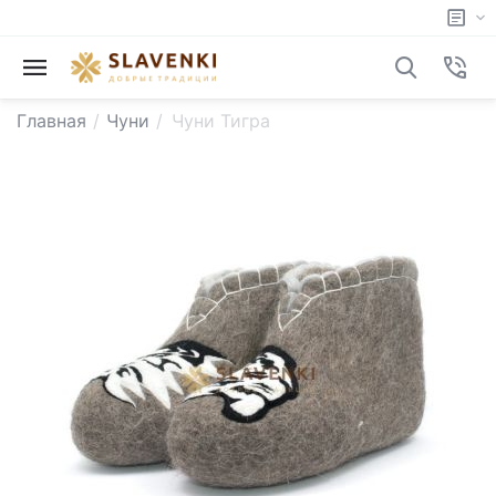
Главная
/
Чуни
/
Чуни Тигра