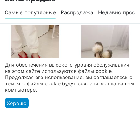
Самые популярные
Распродажа
Недавно просм
Для обеспечения высокого уровня обслуживания
на этом сайте используются файлы cookie.
Продолжая его использование, вы соглашаетесь с
тем, что файлы cookie будут сохраняться на вашем
компьютере.
Валяные тапочки
Валяные тапочки
высокие микропора
высокие микропора
Хорошо
"Помпон"
"Помпон"
2 800
₽
2 800
₽
Показать ещё