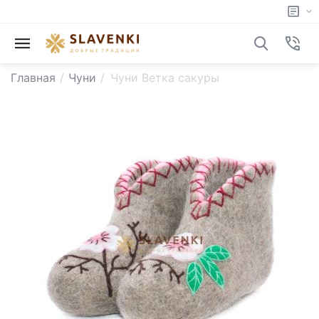
Главная
/
Чуни
/
Чуни Ветка сакуры