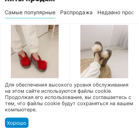
Самые популярные
Распродажа
Недавно просм
Для обеспечения высокого уровня обслуживания
на этом сайте используются файлы cookie.
Валяные тапочки
Валяные тапочки
Продолжая его использование, вы соглашаетесь с
высокие микропора
высокие микропора
тем, что файлы cookie будут сохраняться на вашем
"Помпон"
"Помпон"
компьютере.
2 800
₽
2 800
₽
Хорошо
Показать ещё