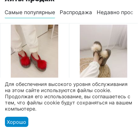
Самые популярные
Распродажа
Недавно просм
Для обеспечения высокого уровня обслуживания
на этом сайте используются файлы cookie.
Валяные тапочки
Валяные тапочки
Продолжая его использование, вы соглашаетесь с
высокие микропора
высокие микропора
тем, что файлы cookie будут сохраняться на вашем
"Помпон"
"Помпон"
компьютере.
2 800
₽
2 800
₽
Хорошо
Показать ещё