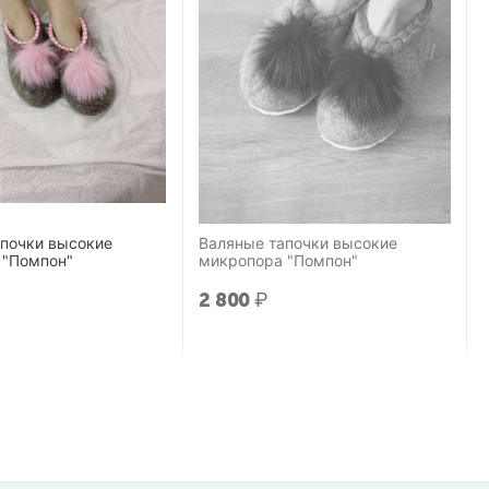
апочки высокие
Валяные тапочки высокие
 "Помпон"
микропора "Помпон"
2 800
₽