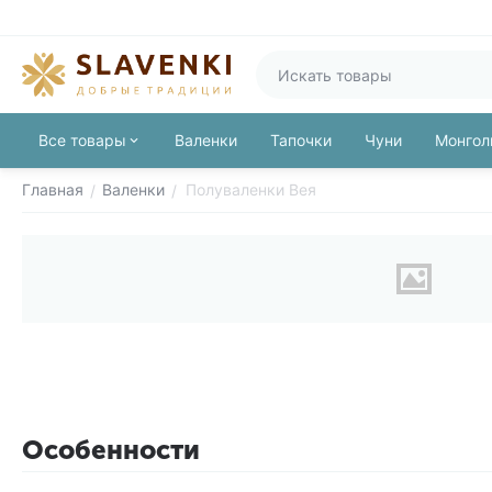
Все товары
Валенки
Тапочки
Чуни
Монгол
Главная
Валенки
Полуваленки Вея
/
/
Особенности