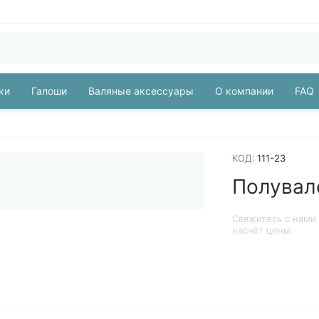
ки
Галоши
Валяные аксессуары
О компании
FAQ
КОД:
111-23
Полувал
Свяжитесь с нами
насчёт цены