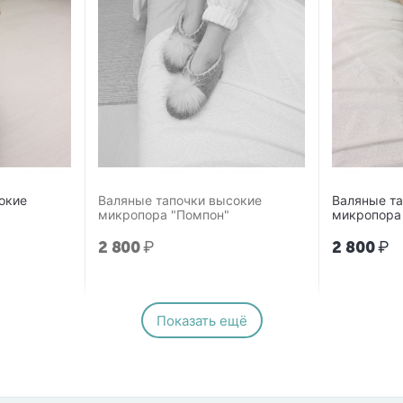
окие
Валяные тапочки высокие
Валяные т
микропора "Помпон"
микропора
2 800
₽
2 800
₽
Показать ещё