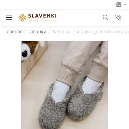
Главная
/
Тапочки
/
Валяные тапочки детские высок