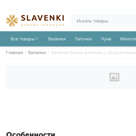
Все товары
Валенки
Тапочки
Чуни
Монгол
Главная
Валенки
Валенки белые женские с прозрачным
/
/
Особенности