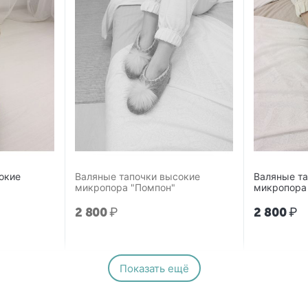
окие
Валяные тапочки высокие
Валяные т
микропора "Помпон"
микропора
2 800
₽
2 800
₽
Показать ещё