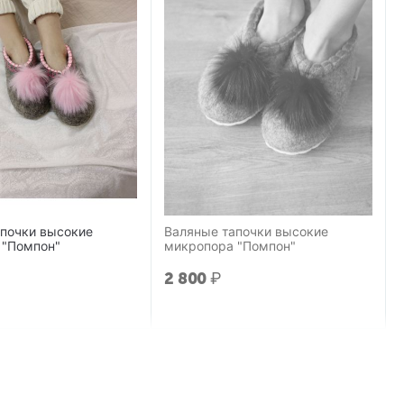
апочки высокие
Валяные тапочки высокие
 "Помпон"
микропора "Помпон"
2 800
₽