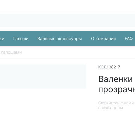
ки
Галоши
Валяные аксессуары
О компании
FAQ
и галошами
КОД:
382-7
Валенки
прозрач
Свяжитесь с нами
насчёт цены