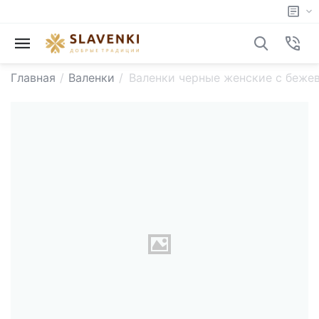
Главная
/
Валенки
/
Валенки черные женские с беже