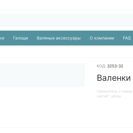
ки
Галоши
Валяные аксессуары
О компании
FAQ
КОД:
3253-32
Валенки
Свяжитесь с нами
насчёт цены