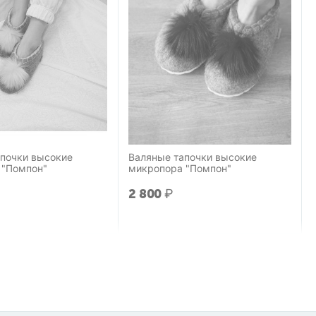
апочки высокие
Валяные тапочки высокие
 "Помпон"
микропора "Помпон"
2 800
₽