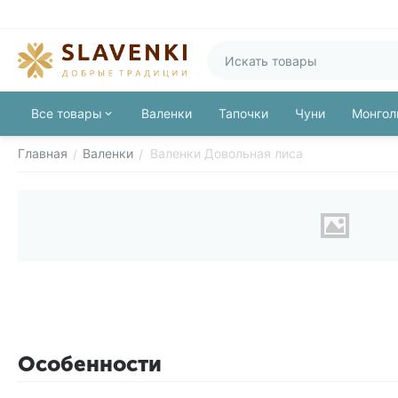
Все товары
Валенки
Тапочки
Чуни
Монгол
Главная
Валенки
Валенки Довольная лиса
/
/
Особенности