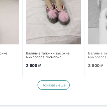
окие
Валяные тапочки высокие
Валяные т
микропора "Помпон"
микропора
2 800
₽
2 800
₽
Показать ещё