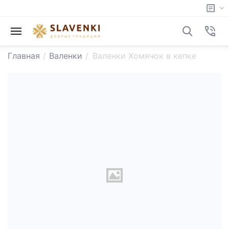
Главная
/
Валенки
/
Валенки Хомячок в кепке