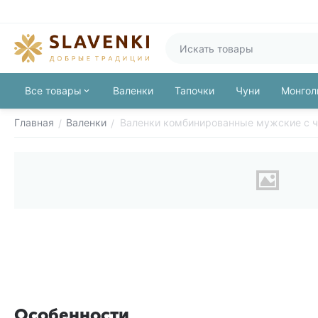
Все товары
Валенки
Тапочки
Чуни
Монгол
Главная
Валенки
Валенки комбинированные мужские с 
/
/
Особенности