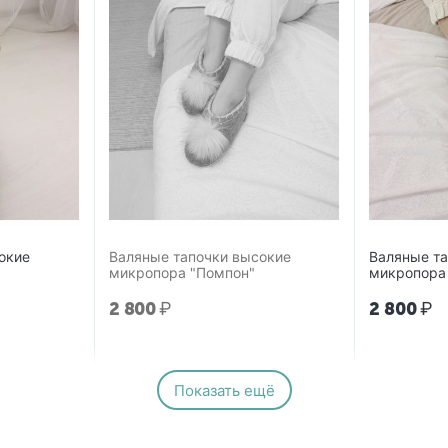
окие
Валяные тапочки высокие
Валяные т
микропора "Помпон"
микропора
2 800
₽
2 800
₽
Показать ещё