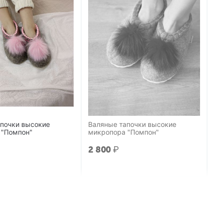
апочки высокие
Валяные тапочки высокие
 "Помпон"
микропора "Помпон"
2 800
₽