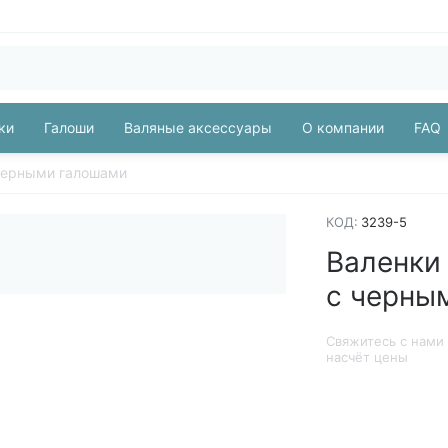
ки
Галоши
Валяные аксессуары
О компании
FAQ
черными галошами
КОД:
3239-5
Валенки
с черны
Свяжитесь с нами
насчёт цены