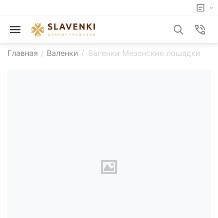
Главная
/
Валенки
/
Валенки Мезенские лошадки