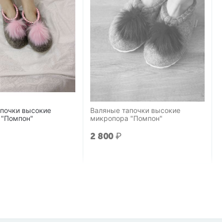
апочки высокие
Валяные тапочки высокие
 "Помпон"
микропора "Помпон"
2 800
₽