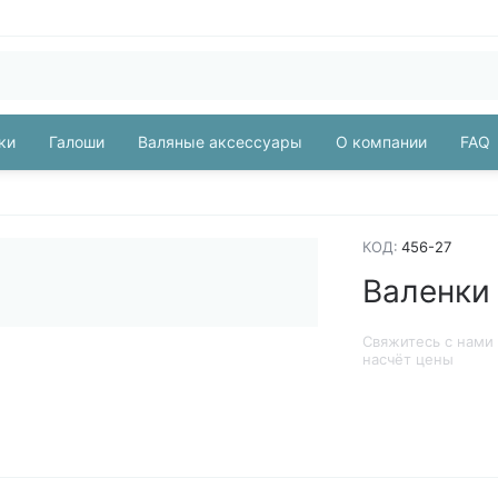
ки
Галоши
Валяные аксессуары
О компании
FAQ
КОД:
456-27
Валенки
Свяжитесь с нами
насчёт цены