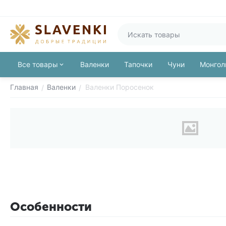
Все товары
Валенки
Тапочки
Чуни
Монгол
Главная
Валенки
Валенки Поросенок
/
/
Особенности