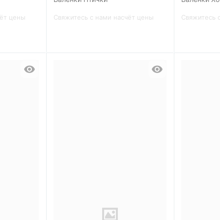
чёт цены
Свяжитесь с нами насчёт цены
Свяжитесь 