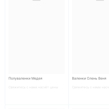
Полуваленки Медея
Валенки Олень Веня
Свяжитесь с нами насчёт цены
Свяжитесь с нами нас