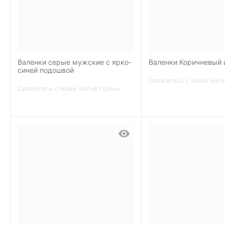
Валенки серые мужские с ярко-
Валенки Коричневый
синей подошвой
Свяжитесь с нами нас
Свяжитесь с нами насчёт цены