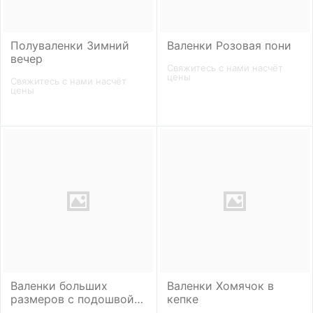
Полуваленки Зимний
Валенки Розовая пони
вечер
Свяжитесь с нами насчёт
цены
Свяжитесь с нами насчёт
цены
Валенки больших
Валенки Хомячок в
размеров с подошвой
кепке
WB