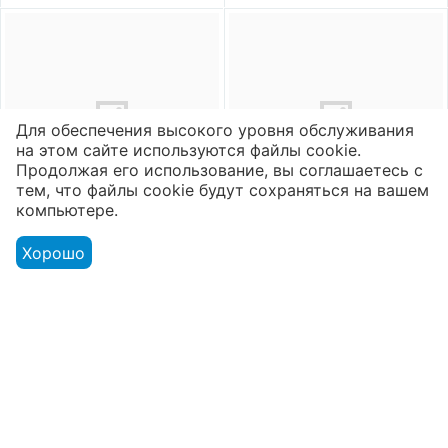
Для обеспечения высокого уровня обслуживания
на этом сайте используются файлы cookie.
Продолжая его использование, вы соглашаетесь с
тем, что файлы cookie будут сохраняться на вашем
компьютере.
Валенки Кисуня
Валенки Городской
Хорошо
рыцарь
Свяжитесь с нами насчёт
цены
Свяжитесь с нами насчёт
цены