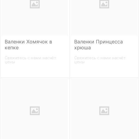
Валенки Хомячок в
Валенки Принцесса
кепке
хрюша
Свяжитесь с нами насчёт
Свяжитесь с нами насчёт
цены
цены