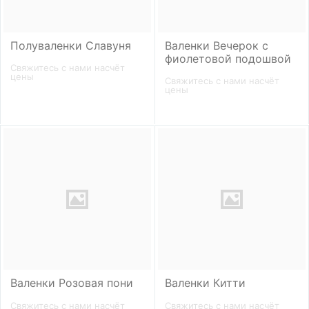
Полуваленки Славуня
Валенки Вечерок с
фиолетовой подошвой
Свяжитесь с нами насчёт
цены
Свяжитесь с нами насчёт
цены
Валенки Розовая пони
Валенки Китти
Свяжитесь с нами насчёт
Свяжитесь с нами насчёт