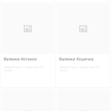
Валенки Котенок
Валенки Кошечка
Свяжитесь с нами насчёт
Свяжитесь с нами насчёт
цены
цены