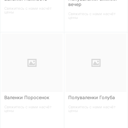
вечер
Свяжитесь с нами насчёт
цены
Свяжитесь с нами насчёт
цены
Валенки Поросенок
Полуваленки Голуба
Свяжитесь с нами насчёт
Свяжитесь с нами насчёт
цены
цены