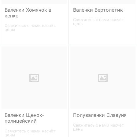
Валенки Хомячок в
Валенки Вертолетик
кепке
Свяжитесь с нами насчёт
цены
Свяжитесь с нами насчёт
цены
Валенки Щенок-
Полуваленки Славуня
полицейский
Свяжитесь с нами насчёт
цены
Свяжитесь с нами насчёт
цены