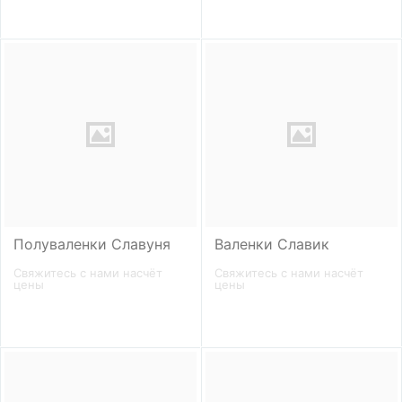
Полуваленки Славуня
Валенки Славик
Свяжитесь с нами насчёт
Свяжитесь с нами насчёт
цены
цены