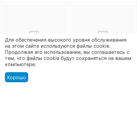
Для обеспечения высокого уровня обслуживания
на этом сайте используются файлы cookie.
Продолжая его использование, вы соглашаетесь с
тем, что файлы cookie будут сохраняться на вашем
компьютере.
Валенки Запасливая
Валенки Звана
Хорошо
белочка
Свяжитесь с нами насчёт
цены
Свяжитесь с нами насчёт
цены