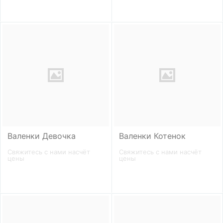
Валенки Девочка
Валенки Котенок
Свяжитесь с нами насчёт
Свяжитесь с нами насчёт
цены
цены