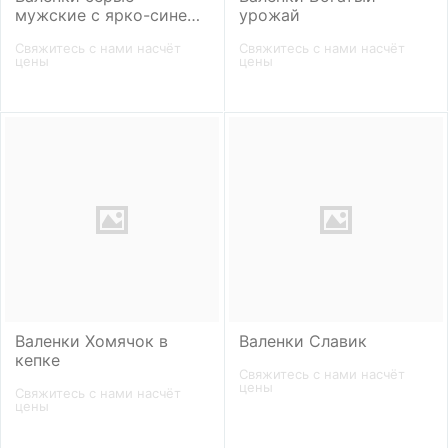
мужские с ярко-синей
урожай
подошвой
Свяжитесь с нами насчёт
Свяжитесь с нами насчёт
цены
цены
Валенки Хомячок в
Валенки Славик
кепке
Свяжитесь с нами насчёт
цены
Свяжитесь с нами насчёт
цены