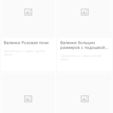
Валенки Розовая пони
Валенки больших
размеров с подошвой
Свяжитесь с нами насчёт
WB
цены
Свяжитесь с нами насчёт
цены