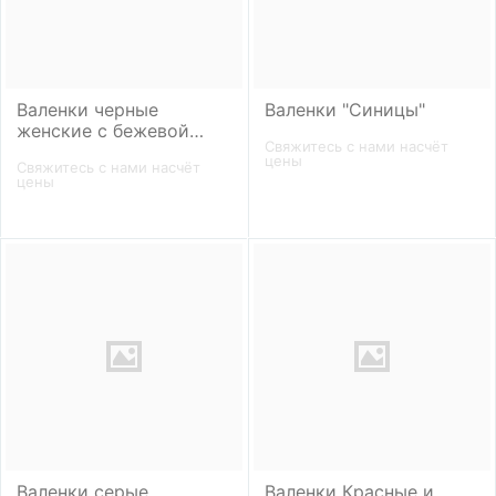
Валенки черные
Валенки "Синицы"
женские с бежевой
Свяжитесь с нами насчёт
подошвой
цены
Свяжитесь с нами насчёт
цены
Валенки серые
Валенки Красные и