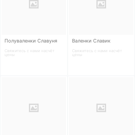
Полуваленки Славуня
Валенки Славик
Свяжитесь с нами насчёт
Свяжитесь с нами насчёт
цены
цены