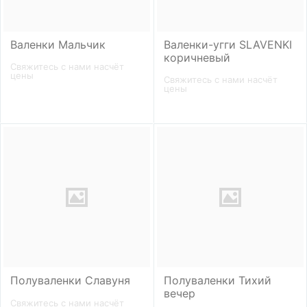
Валенки Мальчик
Валенки-угги SLAVENKI
коричневый
Свяжитесь с нами насчёт
цены
Свяжитесь с нами насчёт
цены
Полуваленки Славуня
Полуваленки Тихий
вечер
Свяжитесь с нами насчёт