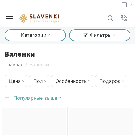
Категории
Фильтры
Валенки
Главная
/
Валенки
Цена
Пол
Особенность
Подарок
Популярные выше