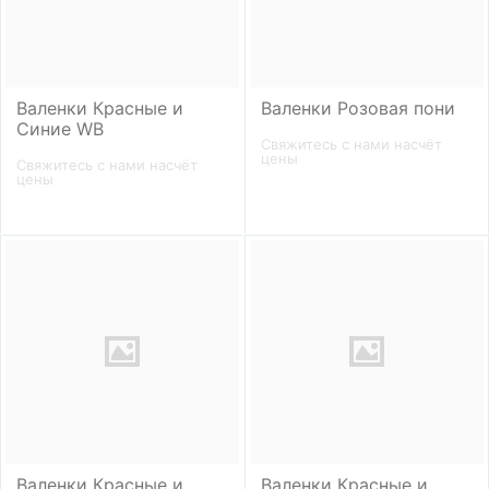
Валенки Красные и
Валенки Розовая пони
Синие WB
Свяжитесь с нами насчёт
цены
Свяжитесь с нами насчёт
цены
Валенки Красные и
Валенки Красные и