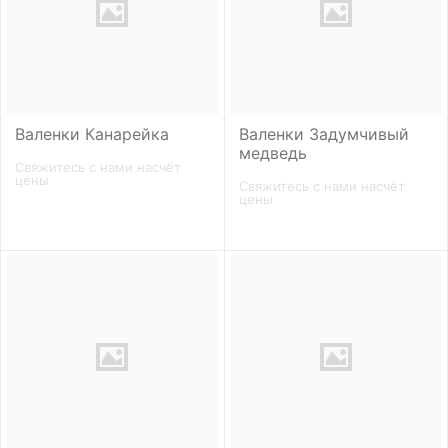
Валенки Канарейка
Валенки Задумчивый
медведь
Свяжитесь с нами насчёт
цены
Свяжитесь с нами насчёт
цены