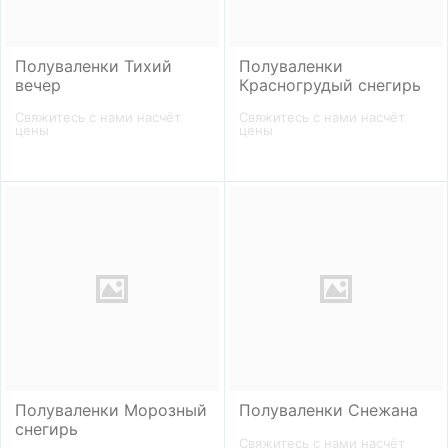
Полуваленки Тихий
Полуваленки
вечер
Красногрудый снегирь
Свяжитесь с нами насчёт
Свяжитесь с нами насчёт
цены
цены
Полуваленки Морозный
Полуваленки Снежана
снегирь
Свяжитесь с нами насчёт