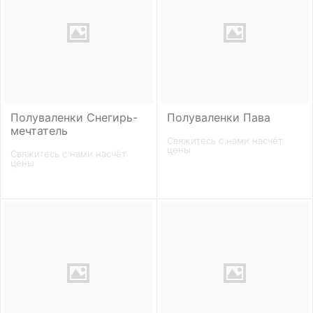
Полуваленки Снегирь-
Полуваленки Пава
мечтатель
Свяжитесь с нами насчёт
цены
Свяжитесь с нами насчёт
цены