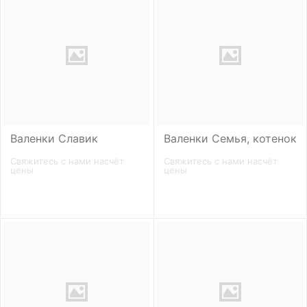
Валенки Славик
Валенки Семья, котенок
Свяжитесь с нами насчёт
Свяжитесь с нами насчёт
цены
цены