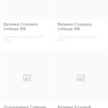
Валенки Совушка
Валенки Совушка
сплюша WB
сплюша WB
Свяжитесь с нами насчёт
Свяжитесь с нами насчёт
цены
цены
Полуваленки Славуня
Валенки Розовый