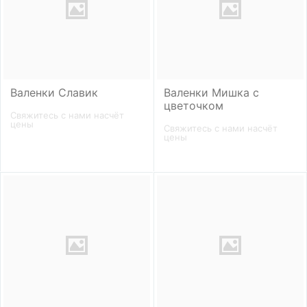
Валенки Славик
Валенки Мишка с
цветочком
Свяжитесь с нами насчёт
цены
Свяжитесь с нами насчёт
цены