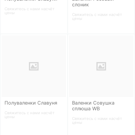
слоник
Свяжитесь с нами насчёт
цены
Свяжитесь с нами насчёт
цены
Полуваленки Славуня
Валенки Совушка
сплюша WB
Свяжитесь с нами насчёт
цены
Свяжитесь с нами насчёт
цены