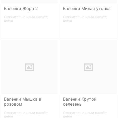
Валенки Жора 2
Валенки Милая уточка
Свяжитесь с нами насчёт
Свяжитесь с нами насчёт
цены
цены
Валенки Мышка в
Валенки Крутой
розовом
селезень
Свяжитесь с нами насчёт
Свяжитесь с нами насчёт
цены
цены