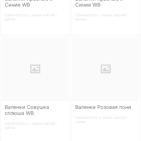
Синие WB
Синие WB
Свяжитесь с нами насчёт
Свяжитесь с нами насчёт
цены
цены
Валенки Совушка
Валенки Розовая пони
сплюша WB
Свяжитесь с нами насчёт
цены
Свяжитесь с нами насчёт
цены