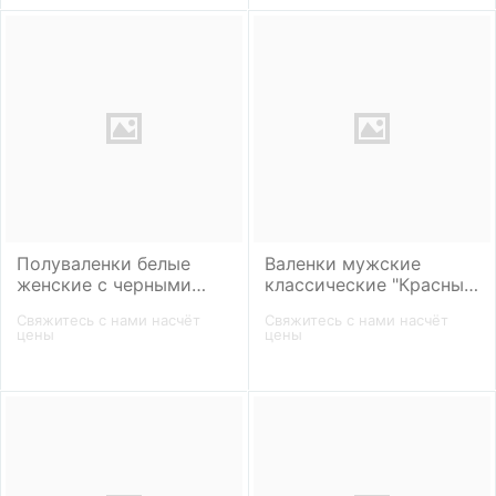
Полуваленки белые
Валенки мужские
женские с черными
классические "Красный
галошами
бык"
Свяжитесь с нами насчёт
Свяжитесь с нами насчёт
цены
цены