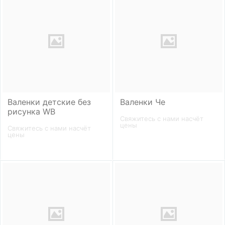
Валенки детские без
Валенки Че
рисунка WB
Свяжитесь с нами насчёт
цены
Свяжитесь с нами насчёт
цены