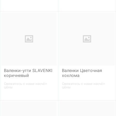
Валенки-угги SLAVENKI
Валенки Цветочная
коричневый
хохлома
Свяжитесь с нами насчёт
Свяжитесь с нами насчёт
цены
цены