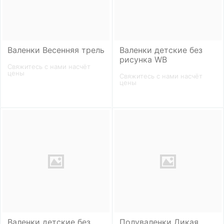
Валенки Весенняя трель
Валенки детские без
рисунка WB
Свяжитесь с нами насчёт
цены
Свяжитесь с нами насчёт
цены
Валенки детские без
Полуваленки Дикая