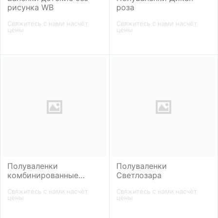
рисунка WB
роза
Свяжитесь с нами насчёт
Свяжитесь с нами насчёт
цены
цены
Полуваленки
Полуваленки
комбинированные
Светлозара
женские с черными
Свяжитесь с нами насчёт
Свяжитесь с нами насчёт
галошами
цены
цены