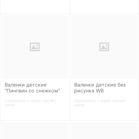
Валенки детские
Валенки детские без
"Пингвин со снежком"
рисунка WB
Свяжитесь с нами насчёт
Свяжитесь с нами насчёт
цены
цены