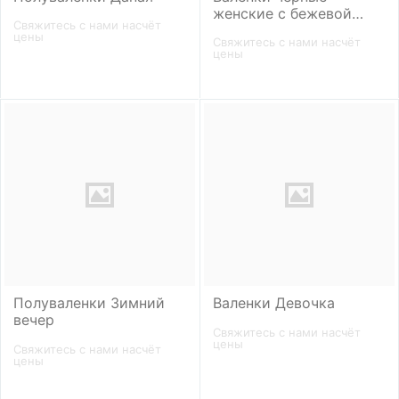
женские с бежевой
Свяжитесь с нами насчёт
подошвой
цены
Свяжитесь с нами насчёт
цены
Полуваленки Зимний
Валенки Девочка
вечер
Свяжитесь с нами насчёт
цены
Свяжитесь с нами насчёт
цены