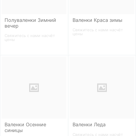
Полуваленки Зимний
Валенки Краса зимы
вечер
Свяжитесь с нами насчёт
цены
Свяжитесь с нами насчёт
цены
Валенки Осенние
Валенки Леда
синицы
Свяжитесь с нами насчёт