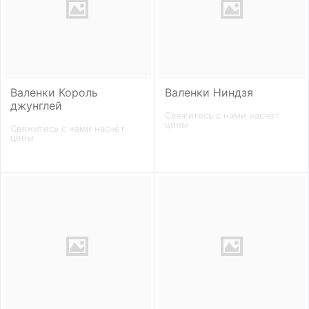
Валенки Король
Валенки Ниндзя
джунглей
Свяжитесь с нами насчёт
цены
Свяжитесь с нами насчёт
цены