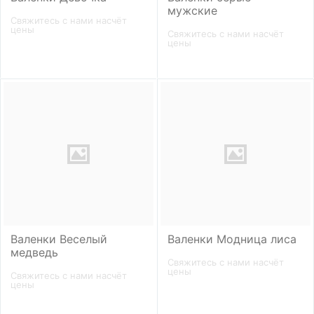
мужские
Свяжитесь с нами насчёт
цены
Свяжитесь с нами насчёт
цены
Валенки Веселый
Валенки Модница лиса
медведь
Свяжитесь с нами насчёт
цены
Свяжитесь с нами насчёт
цены