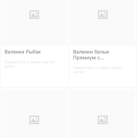
Валенки Рыбак
Валенки белые
Премиум с
Свяжитесь с нами насчёт
прозрачными галошами
цены
Свяжитесь с нами насчёт
WB
цены