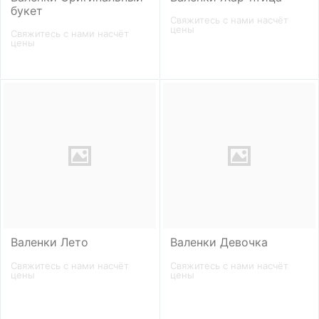
букет
Свяжитесь с нами насчёт
цены
Свяжитесь с нами насчёт
цены
Валенки Лето
Валенки Девочка
Свяжитесь с нами насчёт
Свяжитесь с нами насчёт
цены
цены