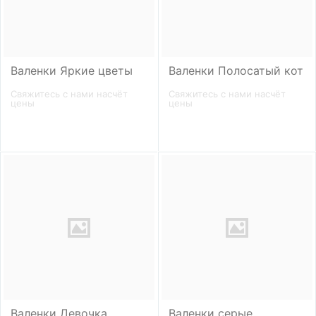
Валенки Яркие цветы
Валенки Полосатый кот
Свяжитесь с нами насчёт
Свяжитесь с нами насчёт
цены
цены
Валенки Девочка
Валенки серые