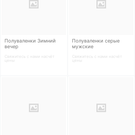
Полуваленки Зимний
Полуваленки серые
вечер
мужские
Свяжитесь с нами насчёт
Свяжитесь с нами насчёт
цены
цены