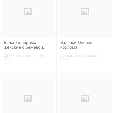
Валенки черные
Валенки Осенняя
женские с бежевой
хохлома
подошвой
Свяжитесь с нами насчёт
Свяжитесь с нами насчёт
цены
цены