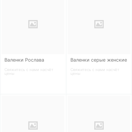
Валенки Рослава
Валенки серые женские
Свяжитесь с нами насчёт
Свяжитесь с нами насчёт
цены
цены