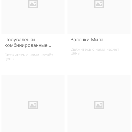
Полуваленки
Валенки Мила
комбинированные
Свяжитесь с нами насчёт
женские с
цены
Свяжитесь с нами насчёт
прозрачными галошами
цены