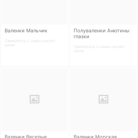
Валенки Мальчик
Полуваленки Анютины
глазки
Свяжитесь с нами насчёт
цены
Свяжитесь с нами насчёт
цены
Валенки Веселые
Валенки Морская