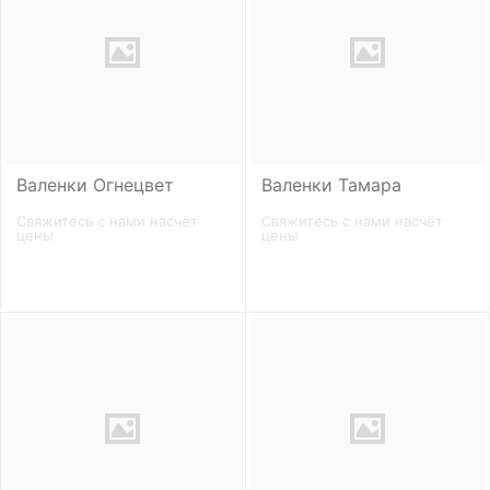
Валенки Огнецвет
Валенки Тамара
Свяжитесь с нами насчёт
Свяжитесь с нами насчёт
цены
цены