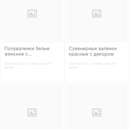
Полуваленки белые
Сувенирные валенки
женские с
красные с декором
прозрачными галошами
Свяжитесь с нами насчёт
Свяжитесь с нами насчёт
цены
цены