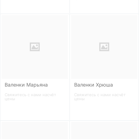
Валенки Марьяна
Валенки Хрюша
Свяжитесь с нами насчёт
Свяжитесь с нами насчёт
цены
цены