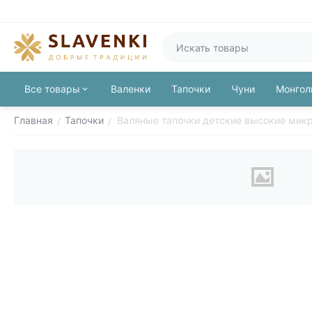
Все товары
Валенки
Тапочки
Чуни
Монгол
Главная
Тапочки
Валяные тапочки детские высокие мик
/
/