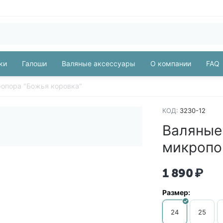
ки
Галоши
Валяные аксессуары
О компании
FAQ
ропора "Божья коровка"
КОД:
3230-12
Валяные
микропо
1 890
₽
Размер:
24
25