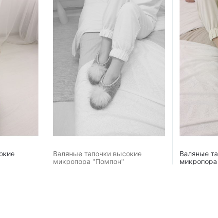
окие
Валяные тапочки высокие
Валяные т
микропора "Помпон"
микропора
2 800
₽
2 800
₽