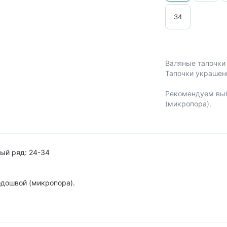
34
Валяные тапочки 
Тапочки украшен
Рекомендуем выб
(микропора).
ый ряд: 24-34
одошвой (микропора).