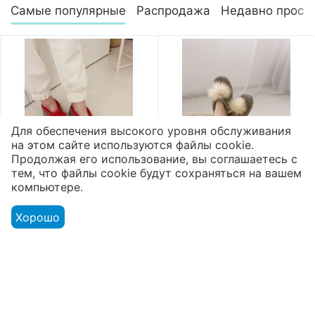
Самые популярные
Распродажа
Недавно просм
Для обеспечения высокого уровня обслуживания
на этом сайте используются файлы cookie.
Продолжая его использование, вы соглашаетесь с
тем, что файлы cookie будут сохраняться на вашем
компьютере.
Валяные тапочки
Валяные тапочки
высокие микропора
высокие микропора
Хорошо
"Помпон"
"Помпон"
2 800
₽
2 800
₽
Показать ещё