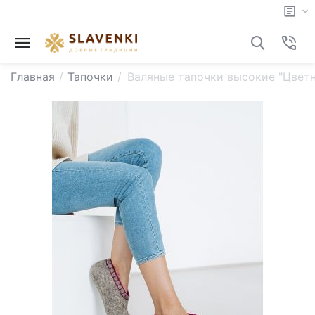
Главная
/
Тапочки
/
Валяные тапочки высокие "Цветн