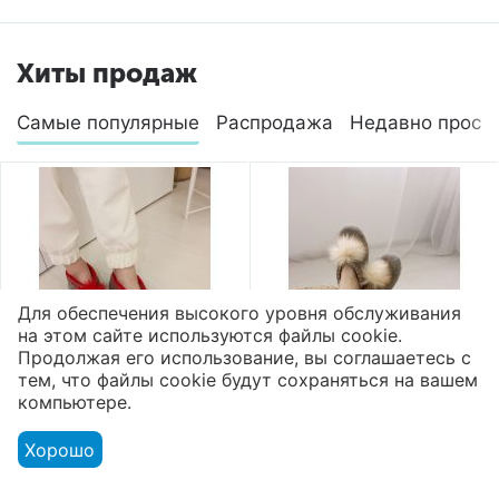
Хиты продаж
Самые популярные
Распродажа
Недавно просм
Для обеспечения высокого уровня обслуживания
на этом сайте используются файлы cookie.
Продолжая его использование, вы соглашаетесь с
тем, что файлы cookie будут сохраняться на вашем
компьютере.
Валяные тапочки
Валяные тапочки
высокие микропора
высокие микропора
Хорошо
"Помпон"
"Помпон"
2 800
₽
2 800
₽