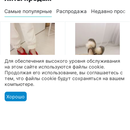
Самые популярные
Распродажа
Недавно просм
Для обеспечения высокого уровня обслуживания
на этом сайте используются файлы cookie.
Продолжая его использование, вы соглашаетесь с
тем, что файлы cookie будут сохраняться на вашем
компьютере.
Валяные тапочки
Валяные тапочки
высокие микропора
высокие микропора
Хорошо
"Помпон"
"Помпон"
2 800
₽
2 800
₽
Показать ещё