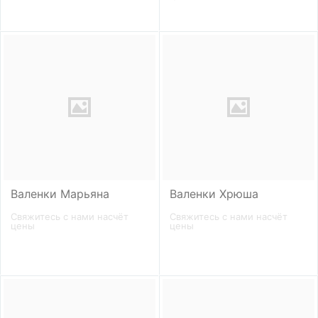
Валенки Марьяна
Валенки Хрюша
Свяжитесь с нами насчёт
Свяжитесь с нами насчёт
цены
цены