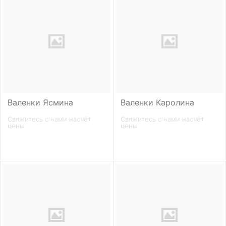
Валенки Ясмина
Валенки Каролина
Свяжитесь с нами насчёт
Свяжитесь с нами насчёт
цены
цены