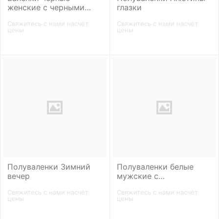
женские с черными
глазки
галошами
Свяжитесь с нами насчёт
Свяжитесь с нами насчёт
цены
цены
Полуваленки Зимний
Полуваленки белые
вечер
мужские с
прозрачными галошами
Свяжитесь с нами насчёт
Свяжитесь с нами насчёт
цены
цены