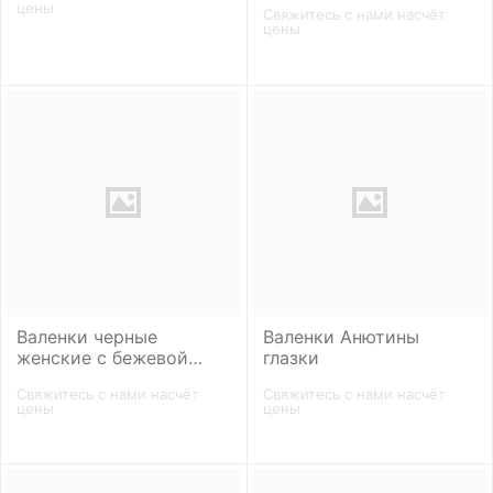
цены
Свяжитесь с нами насчёт
цены
Валенки черные
Валенки Анютины
женские с бежевой
глазки
подошвой
Свяжитесь с нами насчёт
Свяжитесь с нами насчёт
цены
цены