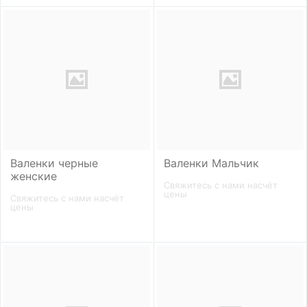
Валенки черные
Валенки Мальчик
женские
Свяжитесь с нами насчёт
цены
Свяжитесь с нами насчёт
цены