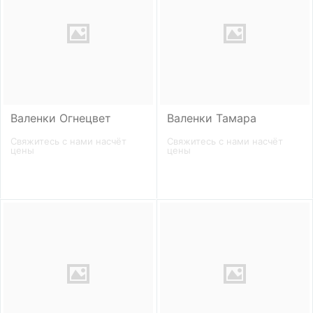
Валенки Огнецвет
Валенки Тамара
Свяжитесь с нами насчёт
Свяжитесь с нами насчёт
цены
цены