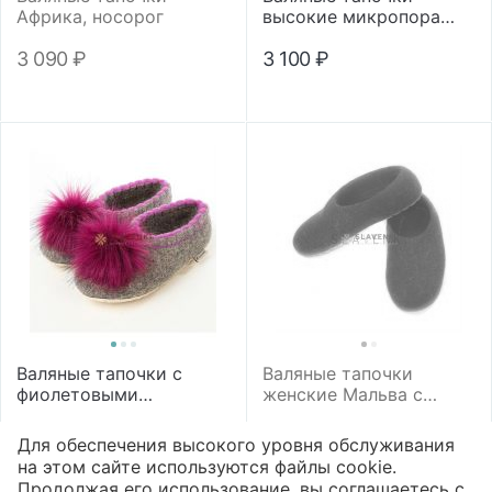
Африка, носорог
высокие микропора
"Подсолнух"
3 090
₽
3 100
₽
Валяные тапочки с
Валяные тапочки
фиолетовыми
женские Мальва с
помпонами
синей подошвой
2 190
₽
2 090
₽
Для обеспечения высокого уровня обслуживания
на этом сайте используются файлы cookie.
Продолжая его использование, вы соглашаетесь с