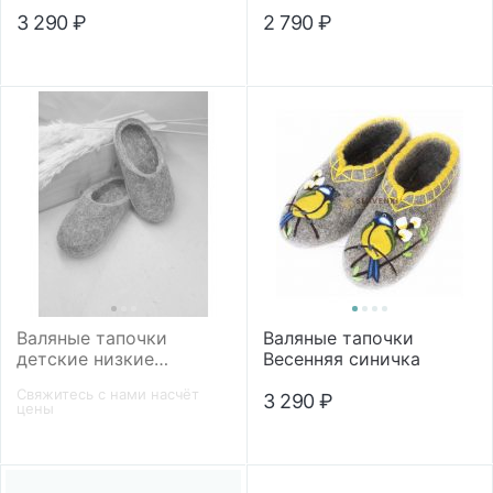
3 290
₽
2 790
₽
Валяные тапочки
Валяные тапочки
детские низкие
Весенняя синичка
микропора
Свяжитесь с нами насчёт
3 290
₽
цены