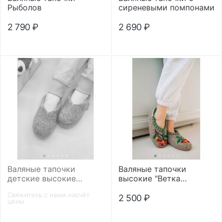
Рыболов
сиреневыми помпонами
2 790
₽
2 690
₽
Валяные тапочки
Валяные тапочки
детские высокие
высокие "Ветка
микропора
рябины"
Свяжитесь с нами насчёт
2 500
₽
цены