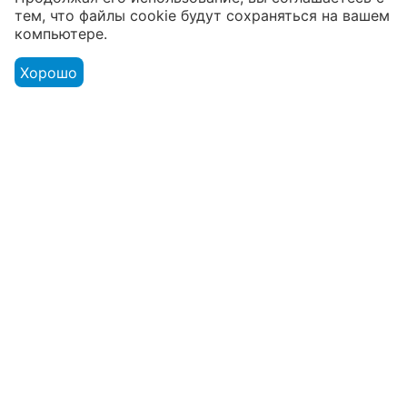
тем, что файлы cookie будут сохраняться на вашем
компьютере.
Хорошо
Валяные тапочки
Валяные тапочки
высокие микропора
высокие микропора
"Подсолнух"
"Футбол"
2 290
₽
3 300
₽