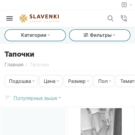
Категории
Фильтры
Тапочки
Главная
/
Тапочки
Подошва
Цена
Размер
Пол
Темат
Популярные выше